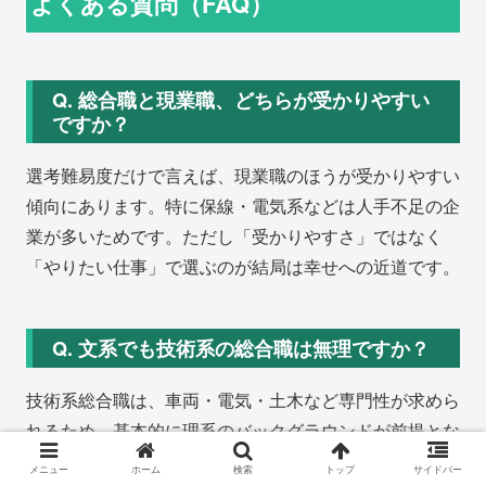
よくある質問（FAQ）
Q. 総合職と現業職、どちらが受かりやすい
ですか？
選考難易度だけで言えば、現業職のほうが受かりやすい
傾向にあります。特に保線・電気系などは人手不足の企
業が多いためです。ただし「受かりやすさ」ではなく
「やりたい仕事」で選ぶのが結局は幸せへの近道です。
Q. 文系でも技術系の総合職は無理ですか？
技術系総合職は、車両・電気・土木など専門性が求めら
れるため、基本的に理系のバックグラウンドが前提とな
る募集が多いです。文系の方は事務系総合職を狙うのが
メニュー
ホーム
検索
トップ
サイドバー