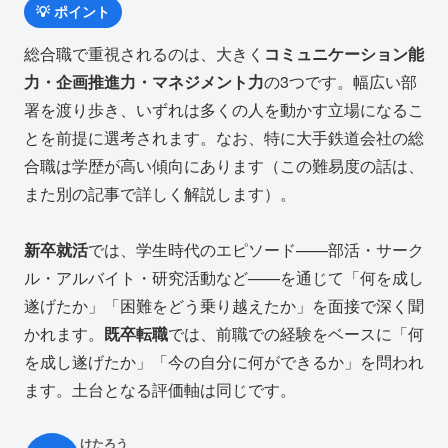
💡 ポイント
総合職で重視されるのは、大きく
コミュニケーション能
力・企画推進力・マネジメント力
の3つです。幅広い部
署を渡り歩き、いずれは多くの人を動かす立場になるこ
とを前提に選考されます。なお、特に大手鉄道会社の総
合職は学歴が高い傾向にあります（この難易度の話は、
また別の記事で詳しく解説します）。
新卒就活
では、学生時代のエピソード——部活・サーク
ル・アルバイト・研究活動など——を通じて「何を成し
遂げたか」「困難をどう乗り越えたか」を面接で深く聞
かれます。
既卒転職
では、前職での経験をベースに「何
を成し遂げたか」「今の自分に何ができるか」を問われ
ます。土台となる評価軸は同じです。
けたろう