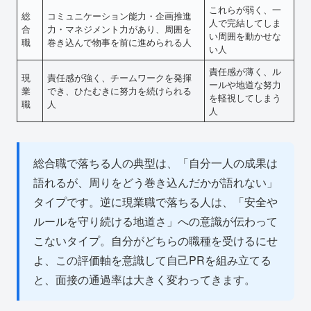
これらが弱く、一
総
コミュニケーション能力・企画推進
人で完結してしま
合
力・マネジメント力があり、周囲を
い周囲を動かせな
職
巻き込んで物事を前に進められる人
い人
責任感が薄く、ル
現
責任感が強く、チームワークを発揮
ールや地道な努力
業
でき、ひたむきに努力を続けられる
を軽視してしまう
職
人
人
総合職で落ちる人の典型は、「自分一人の成果は
語れるが、周りをどう巻き込んだかが語れない」
タイプです。逆に現業職で落ちる人は、「安全や
ルールを守り続ける地道さ」への意識が伝わって
こないタイプ。自分がどちらの職種を受けるにせ
よ、この評価軸を意識して自己PRを組み立てる
と、面接の通過率は大きく変わってきます。