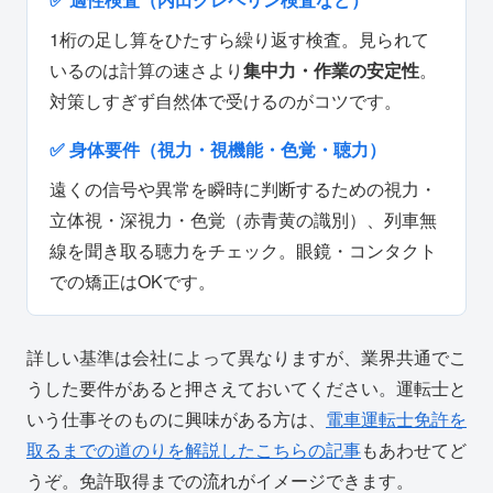
1桁の足し算をひたすら繰り返す検査。見られて
いるのは計算の速さより
集中力・作業の安定性
。
対策しすぎず自然体で受けるのがコツです。
✅ 身体要件（視力・視機能・色覚・聴力）
遠くの信号や異常を瞬時に判断するための視力・
立体視・深視力・色覚（赤青黄の識別）、列車無
線を聞き取る聴力をチェック。眼鏡・コンタクト
での矯正はOKです。
詳しい基準は会社によって異なりますが、業界共通でこ
うした要件があると押さえておいてください。運転士と
いう仕事そのものに興味がある方は、
電車運転士免許を
取るまでの道のりを解説したこちらの記事
もあわせてど
うぞ。免許取得までの流れがイメージできます。