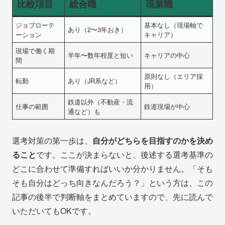
比較項目
総合職
現業職
ジョブローテ
基本なし（現場軸で
あり（2〜3年おき）
ーション
キャリア）
現場で働く期
半年〜数年程度と短い
キャリアの中心
間
原則なし（エリア採
転勤
あり（JR系など）
用）
鉄道以外（不動産・流
仕事の範囲
鉄道現場が中心
通など）も
選考対策の第一歩は、
自分がどちらを目指すのかを決め
ること
です。ここが決まらないと、後述する選考基準の
どこに合わせて準備すればいいか分かりません。「そも
そも自分はどっち向きなんだろう？」という方は、この
記事の後半で判断軸をまとめていますので、先に読んで
いただいてもOKです。