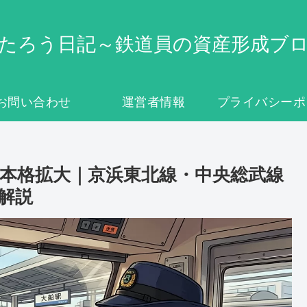
たろう日記～鉄道員の資産形成ブ
お問い合わせ
運営者情報
プライバシーポ
ー
に本格拡大｜京浜東北線・中央総武線
解説