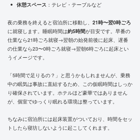
休憩スペース
：テレビ・テーブルなど
夜の乗務を終えると宿泊所に移動し、
21時〜翌0時ごろ
に就寝します。睡眠時間は
約5時間
が目安です。早番の
仕業なら21時ごろ就寝→翌朝の始発前後に起床、遅番
の仕業なら23〜0時ごろ就寝→翌朝6時ごろに起床とい
うイメージです。
「5時間で足りるの？」と思うかもしれませんが、乗務
中の眠気は事故に直結するため、この仮眠時間はしっか
り確保されています。ホテルほど豪華ではありません
が、個室でゆっくり眠れる環境は整っています。
ちなみに宿泊所には起床装置がついており、時間をセッ
トしたら寝坊しないように起こしてくれます。