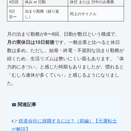
4日目
休み or 日勤
休日 または 日中のみ乗務
5日
泊まり勤務（繰り返
同上のサイクル
目〜
し）
月の泊まり勤務が8〜9回、日勤が数日という構成で、
月の実休日は10日前後
です。一般企業と比べると休日
数は多め。ただし、始発・終電・不規則な泊まり勤務が
続くため、生活リズムは整いにくい面もあります。「体
力的にきつい」と感じた時期もありましたが、慣れると
「むしろ連休が多くていい」と感じるようになりまし
た。
📖 関連記事
👉
鉄道会社に就職するには？（前編）【元運転士
が解説】