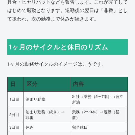
具合・ヒヤリハットなどを報告します。これが完了して
はじめて退勤となります。退勤後の翌日は「非番」とし
て扱われ、次の勤務まで休みが続きます。
1ヶ月のサイクルと休日のリズム
1ヶ月の勤務サイクルのイメージはこうです。
日
区分
内容
出社→乗務（5〜7本）→宿泊
1日目
泊まり勤務
所泊
泊まり勤務（続き）→
乗務（2〜3本）→退勤（昼
2日目
非番
前）
3日目
休み
完全休日