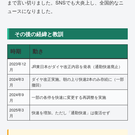
まで言い切りました。SNSでも大炎上し、全国的なニ
ュースになりました。
その後の経緯と教訓
時期
動き
2023年12
JR東日本がダイヤ改正内容を発表（通勤快速廃止）
月
2024年3
ダイヤ改正実施。朝の上り快速2本のみ存続に（一部
月
撤回）
2024年9
一部の各停を快速に変更する再調整を実施
月
2025年3
快速を増加。ただし「通勤快速」は復活せず
月