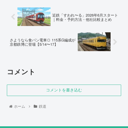
近鉄「すわれ〜る」2026年6月スタート
｜料金・予約方法・他社比較まとめ
さようなら食パン電車🍞 115系G編成が
京都鉄博に登場【5/14〜17】
コメント
コメントを書き込む
ホーム
鉄道