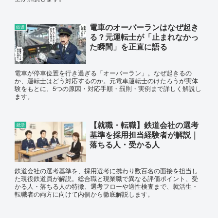
電車のオーバーランはなぜ起き
鉄道
る？元運転士が「止まれなかっ
た瞬間」を正直に語る
電車が停車位置を行き過ぎる「オーバーラン」。なぜ起きるの
か、運転士はどう対応するのか。元電車運転士のけたろうが実体
験をもとに、5つの原因・対応手順・罰則・実例まで詳しく解説し
ます。
【就職・転職】鉄道会社の選考
就活
基準を採用担当経験者が解説｜
落ちる人・受かる人
鉄道会社の選考基準を、採用選考に携わり数百名の面接を担当し
た現役鉄道員が解説。総合職と現業職で異なる評価ポイント、受
かる人・落ちる人の特徴、選考フローや適性検査まで、就活生・
転職者の両方に向けて内側から徹底解説します。