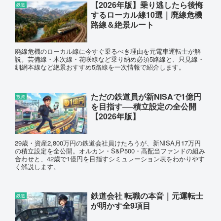
【2026年版】乗り逃したら後悔
鉄道
するローカル線10選｜廃線危機
路線＆絶景ルート
廃線危機のローカル線に今すぐ乗るべき理由を元電車運転士が解
説。芸備線・木次線・花咲線など乗り納め必須5路線と、只見線・
釧網本線など絶景おすすめ5路線を一次情報で紹介します。
ただの鉄道員が新NISAで1億円
投資
を目指す──積立設定の全公開
【2026年版】
29歳・資産2,800万円の鉄道会社員けたろうが、新NISA月17万円
の積立設定を全公開。オルカン・S&P500・高配当ファンドの組み
合わせと、42歳で1億円を目指すシミュレーション表をわかりやす
く解説します。
鉄道会社 転職の本音｜元運転士
鉄道
が明かす全9項目